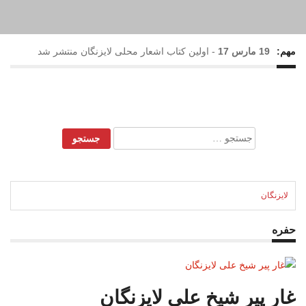
مهم:
19 مارس 17
-
اولین کتاب اشعار محلی لایزنگان منتشر شد
17 فوریه 17
-
بارش رحمت الهی در لایزنگان
28 می 16
-
نهمین جشنواره گل و گلاب لایزنگان برگزار شد
جستجو
برای:
22 می 16
-
حضور خانم نرگس محمدی(ستایش) در جشنواره
گل و گلاب لایزنگان
لایزنگان
حفره
غار پیر شیخ علی لایزنگان