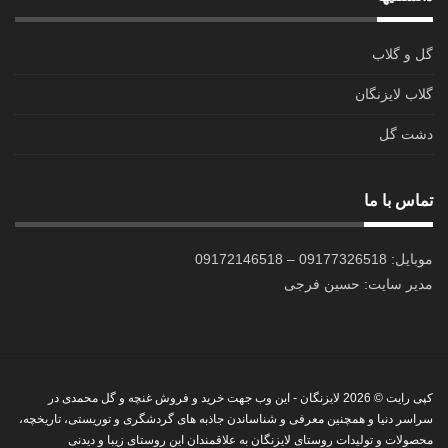
گل و گلاب
گلاب لایزنگان
دشت گل
تماس با ما
موبایل: 09177326518 – 09172146518
مدیر سایت: حسین فرجی
کپی رایت © 2026
لایزنگان
- این وب جهت خرید و فروش غنچه و گل محمدی در
سراسر دنیا و همچنین معرفی و شناساندن جاذبه های گردشگری و توریستی، تاریخچه،
محصولات و تولیدات روستای لایزنگان به علاقمندان این روستای زیبا و دیدنی