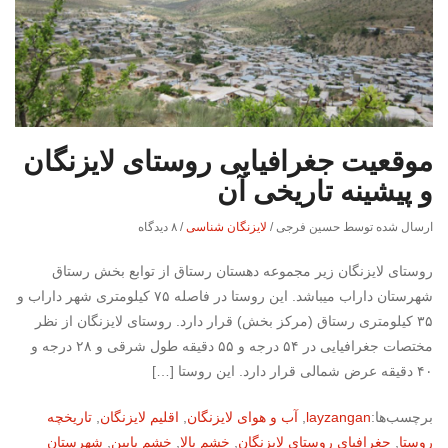
موقعیت جغرافیایی روستای لایزنگان
و پیشینه تاریخی آن
ارسال شده توسط حسین فرجی
/
لایزنگان شناسی
/
۸ دیدگاه
روستای لایزنگان زیر مجموعه دهستان رستاق از توابع بخش رستاق
شهرستان داراب می­باشد. این روستا در فاصله ۷۵ کیلومتری شهر داراب و
۳۵ کیلومتری رستاق (مرکز بخش) قرار دارد. روستای لایزنگان از نظر
مختصات جغرافیایی در ۵۴ درجه و ۵۵ دقیقه طول شرقی و ۲۸ درجه و
۴۰ دقیقه عرض شمالی قرار دارد. این روستا […]
برچسب‌ها:
layzangan
,
آب و هوای لایزنگان
,
اقلیم لایزنگان
,
تاریخچه
روستا
,
جغرافیای روستای لایزنگان
,
خشم بالا
,
خشم پایین
,
شهرستان