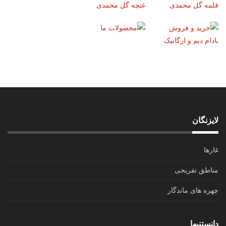
لایزنگان
غارها
مناطق تفریحی
چهره های ماندگار
دانستنیها