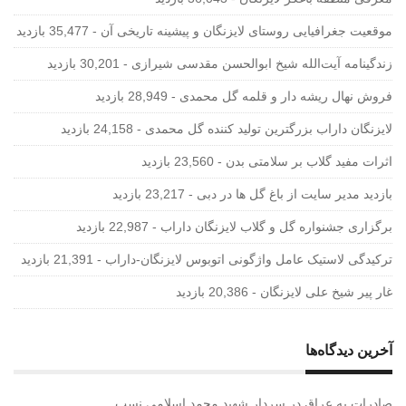
موقعیت جغرافیایی روستای لایزنگان و پیشینه تاریخی آن
- 35,477 بازدید
زندگینامه آیت‌الله شیخ ابوالحسن‌ مقدسی شیرازی‌
- 30,201 بازدید
فروش نهال ریشه دار و قلمه گل محمدی
- 28,949 بازدید
لایزنگان داراب بزرگترین تولید کننده گل محمدی
- 24,158 بازدید
اثرات مفید گلاب بر سلامتی بدن
- 23,560 بازدید
بازدید مدیر سایت از باغ گل ها در دبی
- 23,217 بازدید
برگزاری جشنواره گل و گلاب لایزنگان داراب
- 22,987 بازدید
ترکیدگی لاستیک عامل واژگونی اتوبوس لایزنگان-داراب
- 21,391 بازدید
غار پیر شیخ علی لایزنگان
- 20,386 بازدید
آخرین دیدگاه‌ها
صادرات به عراق
در
سردار شهید محمد اسلامی نسب