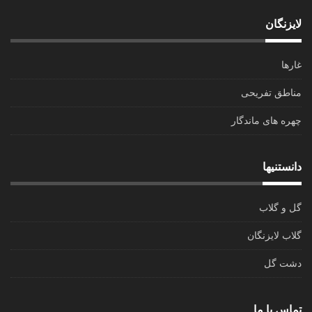
لایزنگان
غارها
مناطق تفریحی
چهره های ماندگار
دانستنیها
گل و گلاب
گلاب لایزنگان
دشت گل
تماس با ما