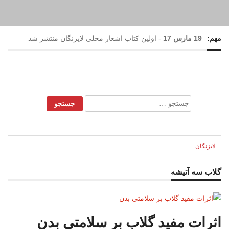
مهم:
19 مارس 17
-
اولین کتاب اشعار محلی لایزنگان منتشر شد
17 فوریه 17
-
بارش رحمت الهی در لایزنگان
28 می 16
-
نهمین جشنواره گل و گلاب لایزنگان برگزار شد
جستجو
برای:
22 می 16
-
حضور خانم نرگس محمدی(ستایش) در جشنواره
گل و گلاب لایزنگان
لایزنگان
گلاب سه آتیشه
اثرات مفید گلاب بر سلامتی بدن