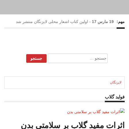
مهم:
19 مارس 17
-
اولین کتاب اشعار محلی لایزنگان منتشر شد
17 فوریه 17
-
بارش رحمت الهی در لایزنگان
28 می 16
-
نهمین جشنواره گل و گلاب لایزنگان برگزار شد
جستجو
برای:
22 می 16
-
حضور خانم نرگس محمدی(ستایش) در جشنواره
گل و گلاب لایزنگان
لایزنگان
فواید گلاب
اثرات مفید گلاب بر سلامتی بدن