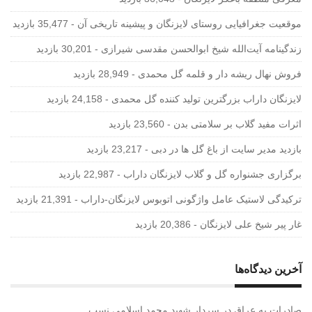
موقعیت جغرافیایی روستای لایزنگان و پیشینه تاریخی آن
- 35,477 بازدید
زندگینامه آیت‌الله شیخ ابوالحسن‌ مقدسی شیرازی‌
- 30,201 بازدید
فروش نهال ریشه دار و قلمه گل محمدی
- 28,949 بازدید
لایزنگان داراب بزرگترین تولید کننده گل محمدی
- 24,158 بازدید
اثرات مفید گلاب بر سلامتی بدن
- 23,560 بازدید
بازدید مدیر سایت از باغ گل ها در دبی
- 23,217 بازدید
برگزاری جشنواره گل و گلاب لایزنگان داراب
- 22,987 بازدید
ترکیدگی لاستیک عامل واژگونی اتوبوس لایزنگان-داراب
- 21,391 بازدید
غار پیر شیخ علی لایزنگان
- 20,386 بازدید
آخرین دیدگاه‌ها
صادرات به عراق
در
سردار شهید محمد اسلامی نسب