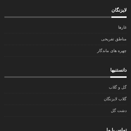
لایزنگان
غارها
مناطق تفریحی
چهره های ماندگار
دانستنیها
گل و گلاب
گلاب لایزنگان
دشت گل
تماس با ما