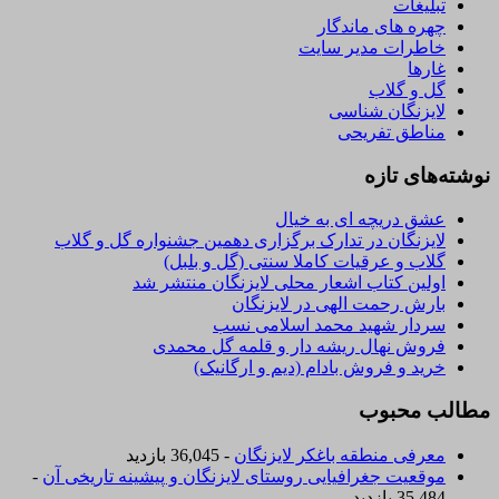
تبلیغات
چهره های ماندگار
خاطرات مدیر سایت
غارها
گل و گلاب
لایزنگان شناسی
مناطق تفریحی
نوشته‌های تازه
عشق دریچه ای به خیال
لایزنگان در تدارک برگزاری دهمین جشنواره گل و گلاب
گلاب و عرقیات کاملا سنتی (گل و بلبل)
اولین کتاب اشعار محلی لایزنگان منتشر شد
بارش رحمت الهی در لایزنگان
سردار شهید محمد اسلامی نسب
فروش نهال ریشه دار و قلمه گل محمدی
خرید و فروش بادام (دیم و ارگانیک)
مطالب محبوب
معرفی منطقه باغکر لایزنگان
- 36,045 بازدید
موقعیت جغرافیایی روستای لایزنگان و پیشینه تاریخی آن
-
35,484 بازدید