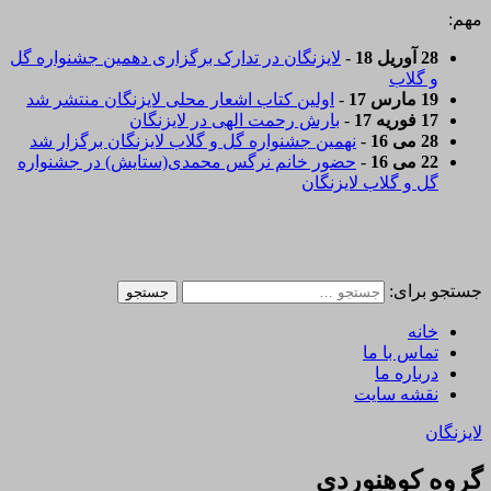
مهم:
28 آوریل 18
-
لایزنگان در تدارک برگزاری دهمین جشنواره گل
و گلاب
19 مارس 17
-
اولین کتاب اشعار محلی لایزنگان منتشر شد
17 فوریه 17
-
بارش رحمت الهی در لایزنگان
28 می 16
-
نهمین جشنواره گل و گلاب لایزنگان برگزار شد
22 می 16
-
حضور خانم نرگس محمدی(ستایش) در جشنواره
گل و گلاب لایزنگان
جستجو برای:
خانه
تماس با ما
درباره ما
نقشه سایت
لایزنگان
گروه کوهنوردی