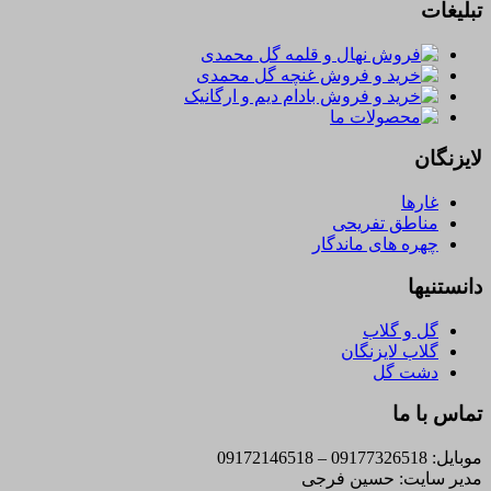
تبلیغات
لایزنگان
غارها
مناطق تفریحی
چهره های ماندگار
دانستنیها
گل و گلاب
گلاب لایزنگان
دشت گل
تماس با ما
موبایل: 09177326518 – 09172146518
مدیر سایت: حسین فرجی