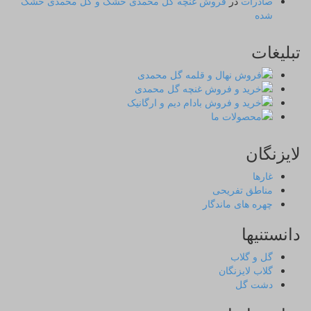
صادرات
در
فروش غنچه گل محمدی خشک و گل محمدی خشک
شده
تبلیغات
لایزنگان
غارها
مناطق تفریحی
چهره های ماندگار
دانستنیها
گل و گلاب
گلاب لایزنگان
دشت گل