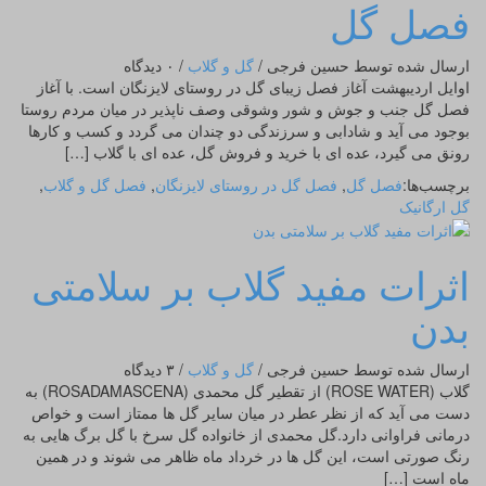
فصل گل
ارسال شده توسط حسین فرجی
/
گل و گلاب
/
۰ دیدگاه
اوایل اردیبهشت آغاز فصل زیبای گل در روستای لایزنگان است. با آغاز
فصل گل جنب و جوش و شور وشوقی وصف ناپذیر در میان مردم روستا
بوجود می آید و شادابی و سرزندگی دو چندان می گردد و کسب و کارها
رونق می گیرد، عده ای با خرید و فروش گل، عده ای با گلاب […]
برچسب‌ها:
فصل گل
,
فصل گل در روستای لایزنگان
,
فصل گل و گلاب
,
گل ارگانیک
اثرات مفید گلاب بر سلامتی
بدن
ارسال شده توسط حسین فرجی
/
گل و گلاب
/
۳ دیدگاه
گلاب (ROSE WATER) از تقطیر گل محمدی (ROSADAMASCENA) به
دست می آید که از نظر عطر در میان سایر گل ها ممتاز است و خواص
درمانی فراوانی دارد.گل محمدی از خانواده گل سرخ با گل برگ هایی به
رنگ صورتی است، این گل ها در خرداد ماه ظاهر می شوند و در همین
ماه است […]