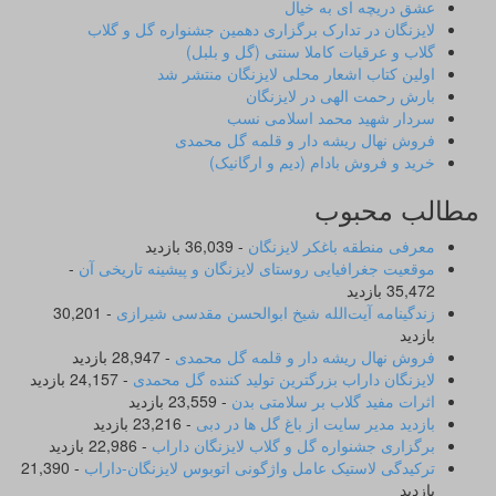
عشق دریچه ای به خیال
لایزنگان در تدارک برگزاری دهمین جشنواره گل و گلاب
گلاب و عرقیات کاملا سنتی (گل و بلبل)
اولین کتاب اشعار محلی لایزنگان منتشر شد
بارش رحمت الهی در لایزنگان
سردار شهید محمد اسلامی نسب
فروش نهال ریشه دار و قلمه گل محمدی
خرید و فروش بادام (دیم و ارگانیک)
مطالب محبوب
معرفی منطقه باغکر لایزنگان
- 36,039 بازدید
موقعیت جغرافیایی روستای لایزنگان و پیشینه تاریخی آن
-
35,472 بازدید
زندگینامه آیت‌الله شیخ ابوالحسن‌ مقدسی شیرازی‌
- 30,201
بازدید
فروش نهال ریشه دار و قلمه گل محمدی
- 28,947 بازدید
لایزنگان داراب بزرگترین تولید کننده گل محمدی
- 24,157 بازدید
اثرات مفید گلاب بر سلامتی بدن
- 23,559 بازدید
بازدید مدیر سایت از باغ گل ها در دبی
- 23,216 بازدید
برگزاری جشنواره گل و گلاب لایزنگان داراب
- 22,986 بازدید
ترکیدگی لاستیک عامل واژگونی اتوبوس لایزنگان-داراب
- 21,390
بازدید