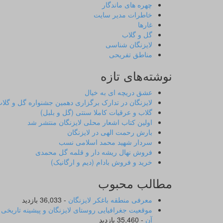
چهره های ماندگار
خاطرات مدیر سایت
غارها
گل و گلاب
لایزنگان شناسی
مناطق تفریحی
نوشته‌های تازه
عشق دریچه ای به خیال
لایزنگان در تدارک برگزاری دهمین جشنواره گل و گلا
گلاب و عرقیات کاملا سنتی (گل و بلبل)
اولین کتاب اشعار محلی لایزنگان منتشر شد
بارش رحمت الهی در لایزنگان
سردار شهید محمد اسلامی نسب
فروش نهال ریشه دار و قلمه گل محمدی
خرید و فروش بادام (دیم و ارگانیک)
مطالب محبوب
معرفی منطقه باغکر لایزنگان
- 36,033 بازدید
موقعیت جغرافیایی روستای لایزنگان و پیشینه تاریخی
آن
- 35,460 بازدید