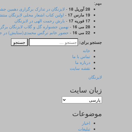
مهم:
28 آوریل 18
-
لایزنگان در تدارک برگزاری دهمین جشن
19 مارس 17
-
اولین کتاب اشعار محلی لایزنگان منت
17 فوریه 17
-
بارش رحمت الهی در لایزنگان
28 می 16
-
نهمین جشنواره گل و گلاب لایزنگان برگز
22 می 16
-
حضور خانم نرگس محمدی(ستایش) در جشن
جستجو برای:
خانه
تماس با ما
درباره ما
نقشه سایت
لایزنگان
زبان سایت
موضوعات
اخبار
تبلیغات