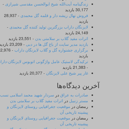
زندگینامه آیت‌الله شیخ ابوالحسن‌ مقدسی شیرازی‌
-
30,177 بازدید
فروش نهال ریشه دار و قلمه گل محمدی
- 28,937
بازدید
لایزنگان داراب بزرگترین تولید کننده گل محمدی
-
24,149 بازدید
اثرات مفید گلاب بر سلامتی بدن
- 23,551 بازدید
بازدید مدیر سایت از باغ گل ها در دبی
- 23,209 بازدید
برگزاری جشنواره گل و گلاب لایزنگان داراب
 22,976
بازدید
ترکیدگی لاستیک عامل واژگونی اتوبوس لایزنگان-دارا
- 21,383 بازدید
غار پیر شیخ علی لایزنگان
- 20,377 بازدید
آخرین دیدگاه‌ها
صادرات به عراق
در
سردار شهید محمد اسلامی نسب
مستر زنبیل
در
اثرات مفید گلاب بر سلامتی بدن
رمضان
در
موقعیت جغرافیایی روستای لایزنگان و
پیشینه تاریخی آن
رمضان
در
موقعیت جغرافیایی روستای لایزنگان و
پیشینه تاریخی آن