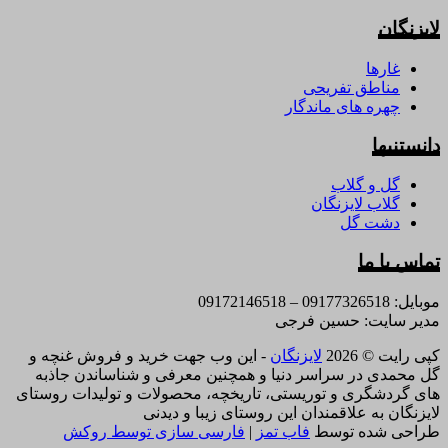
لایزنگان
غارها
مناطق تفریحی
چهره های ماندگار
دانستنیها
گل و گلاب
گلاب لایزنگان
دشت گل
تماس با ما
موبایل: 09177326518 – 09172146518
مدیر سایت: حسین فرجی
کپی رایت © 2026
لایزنگان
- این وب جهت خرید و فروش غنچه و
گل محمدی در سراسر دنیا و همچنین معرفی و شناساندن جاذبه
های گردشگری و توریستی، تاریخچه، محصولات و تولیدات روستای
لایزنگان به علاقمندان این روستای زیبا و دیدنی
طراحی شده توسط
فاب تمز
|
فارسی سازی توسط روکش