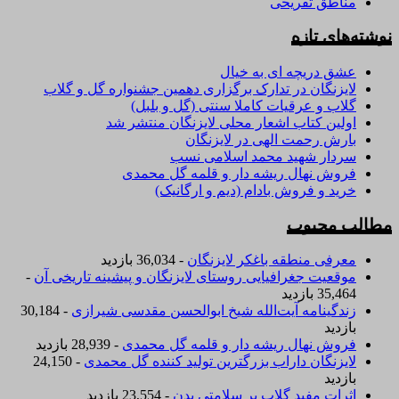
مناطق تفریحی
نوشته‌های تازه
عشق دریچه ای به خیال
لایزنگان در تدارک برگزاری دهمین جشنواره گل و گلاب
گلاب و عرقیات کاملا سنتی (گل و بلبل)
اولین کتاب اشعار محلی لایزنگان منتشر شد
بارش رحمت الهی در لایزنگان
سردار شهید محمد اسلامی نسب
فروش نهال ریشه دار و قلمه گل محمدی
خرید و فروش بادام (دیم و ارگانیک)
مطالب محبوب
معرفی منطقه باغکر لایزنگان
- 36,034 بازدید
موقعیت جغرافیایی روستای لایزنگان و پیشینه تاریخی آن
-
35,464 بازدید
زندگینامه آیت‌الله شیخ ابوالحسن‌ مقدسی شیرازی‌
- 30,184
بازدید
فروش نهال ریشه دار و قلمه گل محمدی
- 28,939 بازدید
لایزنگان داراب بزرگترین تولید کننده گل محمدی
- 24,150
بازدید
اثرات مفید گلاب بر سلامتی بدن
- 23,554 بازدید