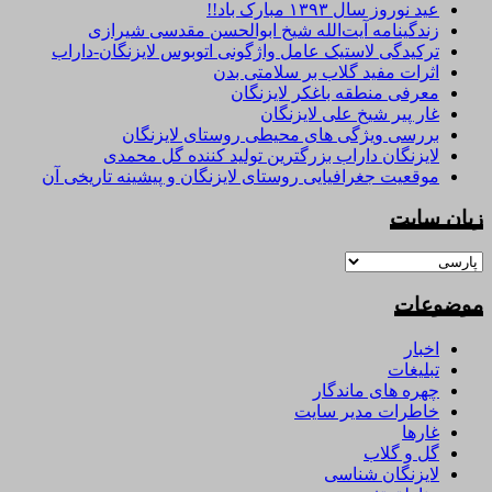
عید نوروز سال ۱۳۹۳ مبارک باد!!
زندگینامه آیت‌الله شیخ ابوالحسن‌ مقدسی شیرازی‌
ترکیدگی لاستیک عامل واژگونی اتوبوس لایزنگان-داراب
اثرات مفید گلاب بر سلامتی بدن
معرفی منطقه باغکر لایزنگان
غار پیر شیخ علی لایزنگان
بررسی ویژگی های محیطی روستای لایزنگان
لایزنگان داراب بزرگترین تولید کننده گل محمدی
موقعیت جغرافیایی روستای لایزنگان و پیشینه تاریخی آن
زبان سایت
موضوعات
اخبار
تبلیغات
چهره های ماندگار
خاطرات مدیر سایت
غارها
گل و گلاب
لایزنگان شناسی