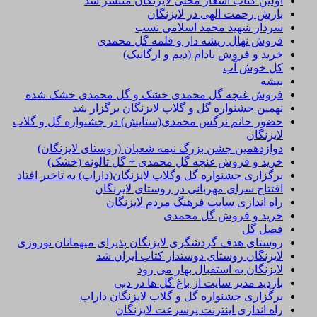
اولین کتاب اشعار محلی لایزنگان منتشر شد
بارش رحمت الهی در لایزنگان
سردار شهید محمد اسلامی نسب
فروش نهال ریشه دار و قلمه گل محمدی
خرید و فروش بادام (دیم و ارگانیک)
کل خوش آب
بیشه
فروش غنچه گل محمدی خشک و گل محمدی خشک شده
نهمین جشنواره گل و گلاب لایزنگان برگزار شد
حضور خانم نرگس محمدی(ستایش) در جشنواره گل و گلاب
لایزنگان
دوازدهمین جشن بزرگ نیمه شعبان (روستای لایزنگان)
خرید و فروش غنچه گل محمدی + گل تالونه (خشک)
برگزاری جشنواره گل وگلاب لایزنگان(داراب) به تاخیر افتاد
افتتاح سرای مهربانی در روستای لایزنگان
راه اندازی سایت فرهنگ مردم لایزنگان
خرید و فروش گل محمدی
فصل گل
روستای هدف گردشگری لایزنگان پذیرای میهمانان نوروزی
لایزنگان روستای دوستدار کتاب ایران شد
لایزنگان به استقبال بهار می رود
بازدید مدیر سایت از باغ گل ها در دبی
برگزاری جشنواره گل و گلاب لایزنگان داراب
راه اندازی اینترنت پرسرعت لایزنگان