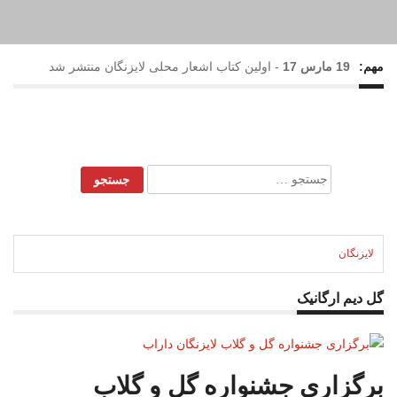
مهم:
19 مارس 17
-
اولین کتاب اشعار محلی لایزنگان منتشر شد
17 فوریه 17
-
بارش رحمت الهی در لایزنگان
28 می 16
-
نهمین جشنواره گل و گلاب لایزنگان برگزار شد
جستجو
برای:
22 می 16
-
حضور خانم نرگس محمدی(ستایش) در جشنواره
گل و گلاب لایزنگان
لایزنگان
گل دیم ارگانیک
برگزاری جشنواره گل و گلاب