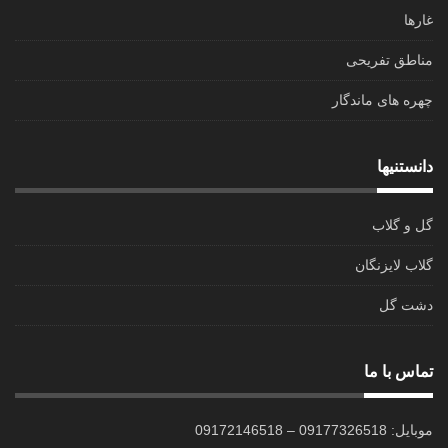
غارها
مناطق تفریحی
چهره های ماندگار
دانستنیها
گل و گلاب
گلاب لایزنگان
دشت گل
تماس با ما
موبایل: 09177326518 – 09172146518