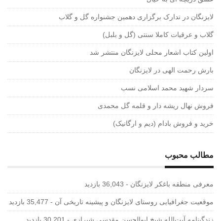
لایزنگان در تدارک برگزاری دهمین جشنواره گل و گلاب
گلاب و عرقیات کاملا سنتی (گل و بلبل)
اولین کتاب اشعار محلی لایزنگان منتشر شد
بارش رحمت الهی در لایزنگان
سردار شهید محمد اسلامی نسب
فروش نهال ریشه دار و قلمه گل محمدی
خرید و فروش بادام (دیم و ارگانیک)
مطالب محبوب
معرفی منطقه باغکر لایزنگان
- 36,043 بازدید
موقعیت جغرافیایی روستای لایزنگان و پیشینه تاریخی آن
- 35,477 بازدید
زندگینامه آیت‌الله شیخ ابوالحسن‌ مقدسی شیرازی‌
- 30,201 بازدید