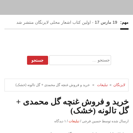
مهم:
19 مارس 17
-
اولین کتاب اشعار محلی لایزنگان منتشر شد
17 فوریه 17
-
بارش رحمت الهی در لایزنگان
28 می 16
-
نهمین جشنواره گل و گلاب لایزنگان برگزار شد
جستجو
برای:
22 می 16
-
حضور خانم نرگس محمدی(ستایش) در جشنواره
گل و گلاب لایزنگان
لایزنگان
»
تبلیغات
» خرید و فروش غنچه گل محمدی + گل تالونه (خشک)
خرید و فروش غنچه گل محمدی +
گل تالونه (خشک)
ارسال شده توسط حسین فرجی
/
تبلیغات
/
۱ دیدگاه